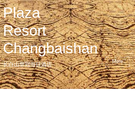
Plaza
Resort
Changbaishan
More
长白山皇冠假日酒店
东北雪原长白山天池脚下，桦树，冰雪，兽皮，鹿角，
雪峰，丰富的自然场景成为创作的题材，外面大雪封
山，室内温暖如春。如此强烈的对比，是多少人向往的
度假胜地。